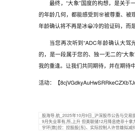
最终，“大象”国度的构想，是关于
的年龄几何，都能感受到🌸被尊重、被
年龄确认将不再是冰😀冷的验证码，而
当您再次听到“ADC年龄确认大驾
的，是一段属于您的、独一无二的“大象
我的重逢。让我们共同期待，并在期待
活动：【
8cjVGdkyAuHwSRRkeCZXbTJ
股海导.航_2025年10月9日_沪深股市公告与交易
9月失业率有,所,上升 但美联储12月降息绝非十拿
宇环{数}控：控股股{东}、实际控制人许世雄拟减