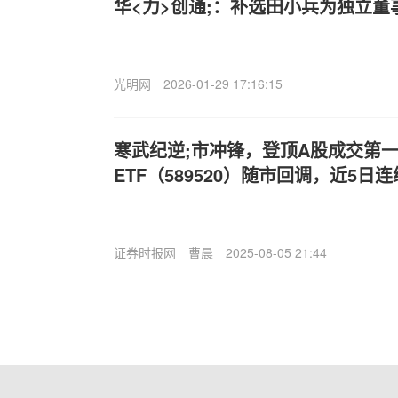
华<力>创通;：补选田小兵为独立董
光明网
2026-01-29 17:16:15
寒武纪逆;市冲锋，登顶A股成交第
ETF（589520）随市回调，近5日
证券时报网
曹晨
2025-08-05 21:44