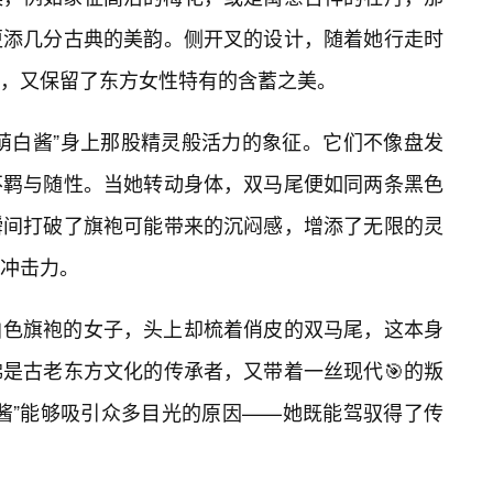
更添几分古典的美韵。侧开叉的设计，随着她行走时
，又保留了东方女性特有的含蓄之美。
“萌白酱”身上那股精灵般活力的象征。它们不像盘发
不羁与随性。当她转动身体，双马尾便如同两条黑色
瞬间打破了旗袍可能带来的沉闷感，增添了无限的灵
冲击力。
白色旗袍的女子，头上却梳着俏皮的双马尾，这本身
佛是古老东方文化的传承者，又带着一丝现代🎯的叛
酱”能够吸引众多目光的原因——她既能驾驭得了传