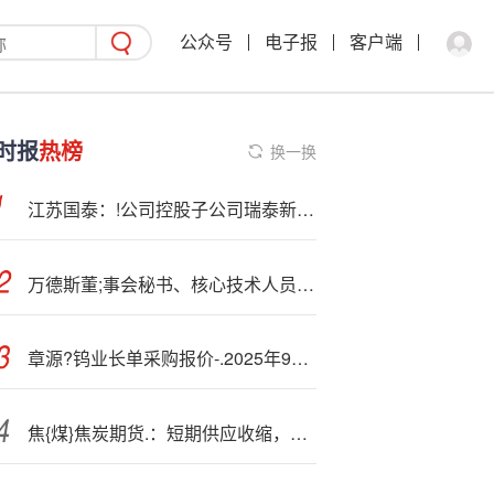
公众号
电子报
客户端
时报
热榜
换一换
江苏国泰：!公司控股子公司瑞泰新材主要产品包含锂离子电池电解液、锂离子电池电解液添加剂等
万德斯董;事会秘书、核心技术人员辞职?
章源?钨业长单采购报价-.2025年9月下半月
焦{煤}焦炭期货.：短期供应收缩，双焦区间震荡