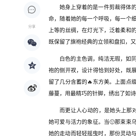
她身上穿着的是一件剪裁得体
命，随着她的每一个呼吸，每一个
分享
上等的丝绸，在灯光下，泛着柔和
既保留了旗袍经典的立领和盘扣，又
白色的主色调，纯洁无瑕，如同
袍的侧开衩，设计得恰到好处，既
留了几分含蓄的🔥东方美。上面点
藤蔓，用最精巧的针脚，绣出了如诗
而更让人心动的，是她头上那对
她可爱与活力的象征。当🙂那束束
她的走动而轻轻摇曳时，那份灵动与