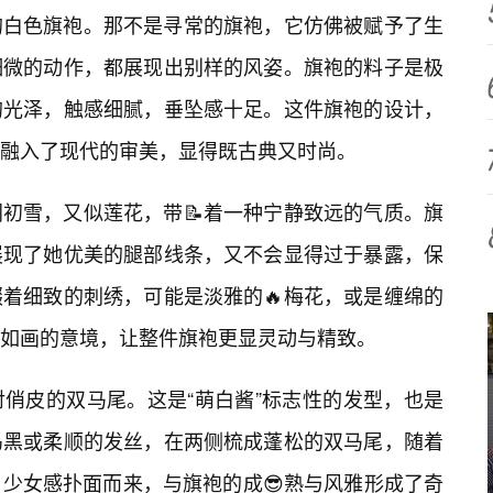
的白色旗袍。那不是寻常的旗袍，它仿佛被赋予了生
细微的动作，都展现出别样的风姿。旗袍的料子是极
的光泽，触感细腻，垂坠感十足。这件旗袍的设计，
融入了现代的审美，显得既古典又时尚。
初雪，又似莲花，带📝着一种宁静致远的气质。旗
展现了她优美的腿部线条，又不会显得过于暴露，保
缀着细致的刺绣，可能是淡雅的🔥梅花，或是缠绵的
如画的意境，让整件旗袍更显灵动与精致。
俏皮的双马尾。这是“萌白酱”标志性的发型，也是
乌黑或柔顺的发丝，在两侧梳成蓬松的双马尾，随着
少女感扑面而来，与旗袍的成😎熟与风雅形成了奇