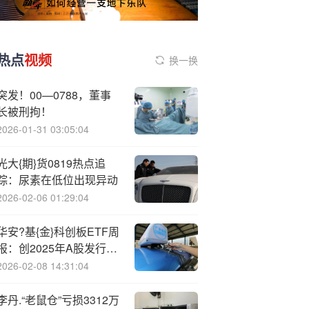
热点
视频
换一换
突发！00—0788，董事
长被刑拘！
2026-01-31 03:05:04
光大{期}货0819热点追
踪：尿素在低位出现异动
2026-02-06 01:29:04
华安?基{金}科创板ETF周
报：创2025年A股发行价
新高，摩尔线程正式登陆
2026-02-08 14:31:04
科创板
李丹.“老鼠仓”亏损3312万