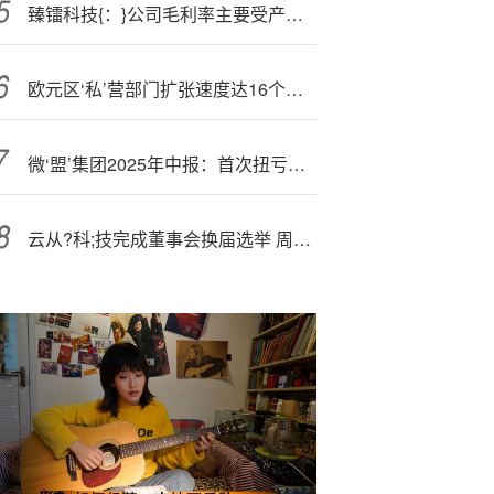
臻镭科技{：}公司毛利率主要受产品结构影响
欧元区‘私’营部门扩张速度达16个月以来最快 成员国表现分化
微‘盟’集团2025年中报：首次扭亏，营收7.75亿元业绩企稳回升
云从?科;技完成董事会换届选举 周曦担任董事长并兼任总经理