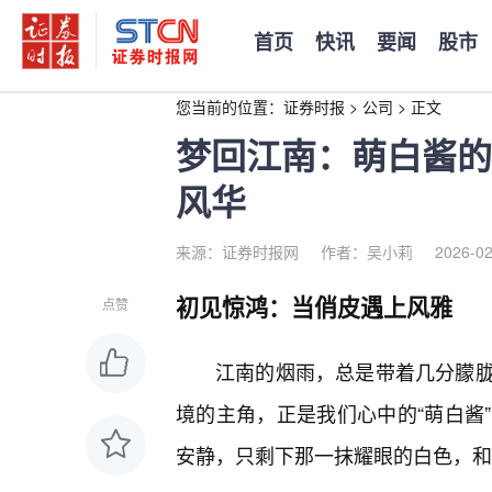
首页
快讯
要闻
股市
您当前的位置：
证券时报
>
公司
>
正文
梦回江南：萌白酱的
风华
来源：证券时报网
作者：吴小莉
2026-02
初见惊鸿：当俏皮遇上风雅
点赞
江南的烟雨，总是带着几分朦
境的主角，正是我们心中的“萌白酱
安静，只剩下那一抹耀眼的白色，和