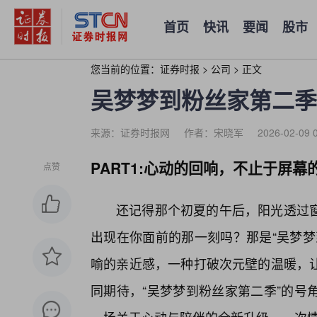
首页
快讯
要闻
股市
您当前的位置：
证券时报
>
公司
>
正文
吴梦梦到粉丝家第二季
来源：证券时报网
作者：宋晓军
2026-02-09 
PART1:心动的回响，不止于屏幕
点赞
还记得那个初夏的午后，阳光透过
出现在你面前的那一刻吗？那是“吴梦梦
喻的亲近感，一种打破次元壁的温暖，
同期待，“吴梦梦到粉丝家第二季”的号