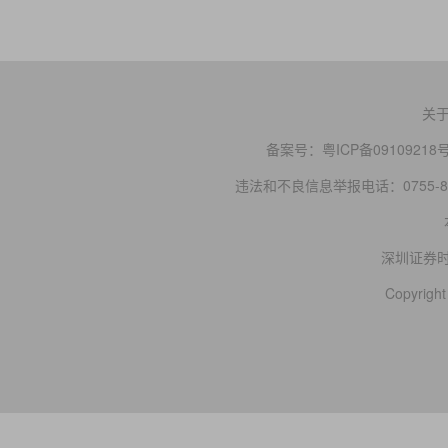
关
备案号：
粤ICP备09109218
违法和不良信息举报电话：0755-83
深圳证券
Copyright