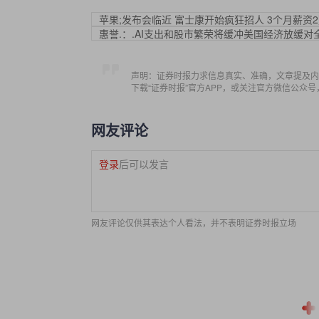
苹果;发布会临近 富士康开始疯狂招人 3个月薪资
惠誉.：.AI支出和股市繁荣将缓冲美国经济放缓对
声明：证券时报力求信息真实、准确，文章提及内
下载“证券时报”官方APP，或关注官方微信公众
网友评论
登录
后可以发言
网友评论仅供其表达个人看法，并不表明证券时报立场