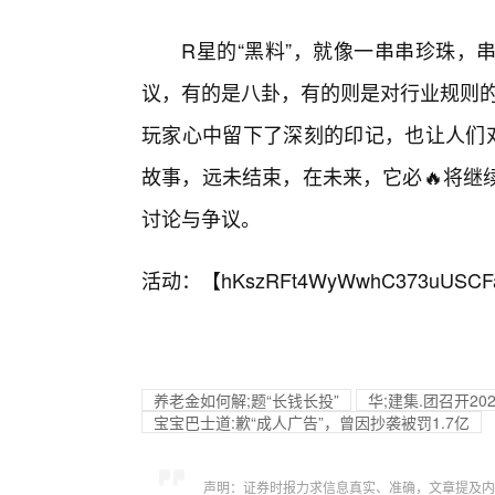
R星的“黑料”，就像一串串珍珠，
议，有的是八卦，有的则是对行业规则的
玩家心中留下了深刻的印记，也让人们对
故事，远未结束，在未来，它必🔥将继
讨论与争议。
活动：【
hKszRFt4WyWwhC373uUSCF
养老金如何解;题“长钱长投”
华;建集.团召开2
宝宝巴士道:歉“成人广告”，曾因抄袭被罚1.7亿
声明：证券时报力求信息真实、准确，文章提及内