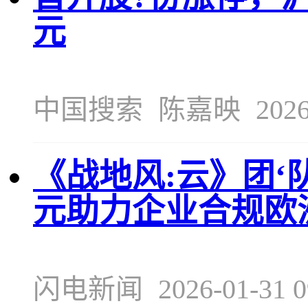
元
中国搜索
陈嘉映
2026
《战地风:云》团‘队’
元助力企业合规欧
闪电新闻
2026-01-31 0