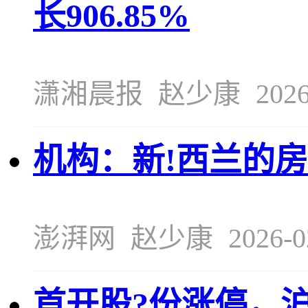
长906.85%
潇湘晨报
赵少康
2026
机构：新!西兰的
澎湃网
赵少康
2026-0
首开股?份涨停，沪