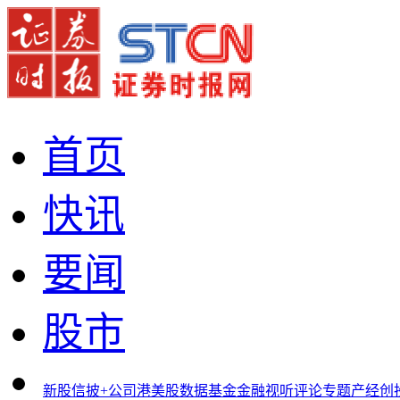
首页
快讯
要闻
股市
新股
信披+
公司
港美股
数据
基金
金融
视听
评论
专题
产经
创